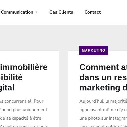
Communication
Cas Clients
Contact
MARKETING
immobilière
Comment att
bilité
dans un res
ital
marketing d
ès concurrentiel. Pour
Aujourd’hui, la majorit
dépend plus uniquement
ligne avant même d’y m
de sa capacité à être
une photo sur Instagr
. Avant de contacter une
sociaux peut suffire à 